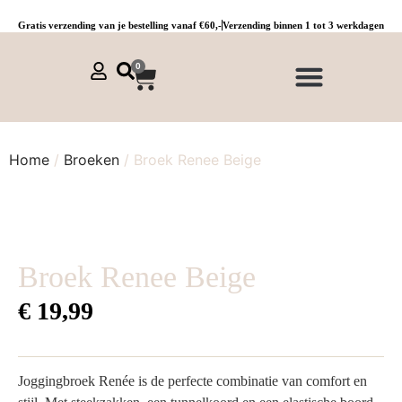
Gratis verzending van je bestelling vanaf €60,-
Verzending binnen 1 tot 3 werkdagen
0
NIEUWE COLLECTIE 🌞
Jurken, tunieken & kaftans
Jogpants maat 1 t/m 3
Combinaties, sets & comfypakken
Home
/
Broeken
/ Broek Renee Beige
Broek Renee Beige
€
19,99
Joggingbroek Renée is de perfecte combinatie van comfort en