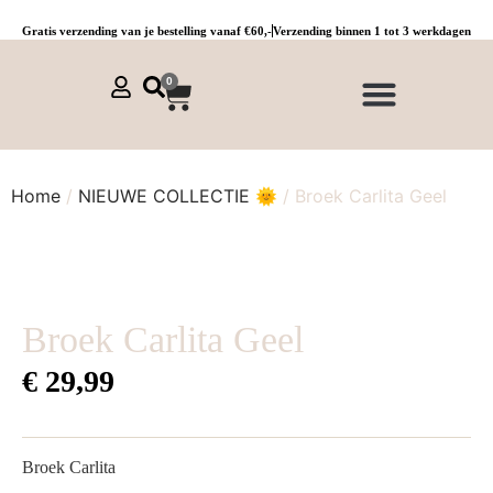
Gratis verzending van je bestelling vanaf €60,-
Verzending binnen 1 tot 3 werkdagen
0
NIEUWE COLLECTIE 🌞
Jurken, tunieken & kaftans
Jogpants maat 1 t/m 3
Combinaties, sets & comfypakken
Home
/
NIEUWE COLLECTIE 🌞
/ Broek Carlita Geel
Broek Carlita Geel
€
29,99
Broek Carlita