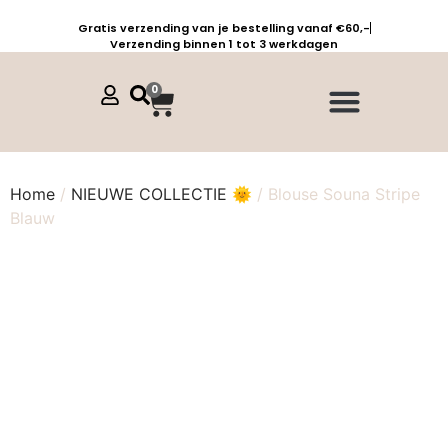
Gratis verzending van je bestelling vanaf €60,-
Verzending binnen 1 tot 3 werkdagen
0
Jurken, tunieken & kaftans
Jogpants maat 1 t/m 3
Combinaties, sets & comfypakken
Home
/
NIEUWE COLLECTIE 🌞
/ Blouse Souna Stripe
Blauw