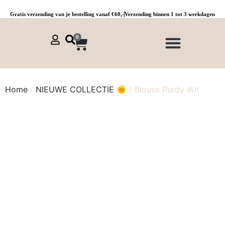
Gratis verzending van je bestelling vanaf €60,-
Verzending binnen 1 tot 3 werkdagen
0
NIEUWE COLLECTIE 🌞
Jurken, tunieken & kaftans
Jogpants maat 1 t/m 3
Combinaties, sets & comfypakken
Home
/
NIEUWE COLLECTIE 🌞
/ Blouse Purdy Wit