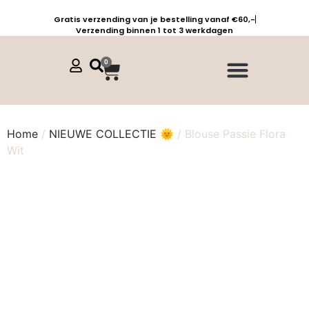
Gratis verzending van je bestelling vanaf €60,-
Verzending binnen 1 tot 3 werkdagen
0
Jurken, tunieken & kaftans
Jogpants maat 1 t/m 3
Combinaties, sets & comfypakken
Home
/
NIEUWE COLLECTIE 🌞
/ Blouse Passie Flora
Wit