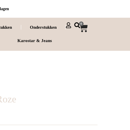
dagen
0
tukken
Onderstukken
Karostar & Jeans
Roze