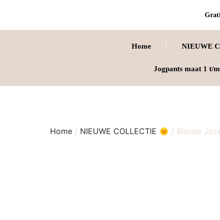
Grati
Home
NIEUWE C
Jogpants maat 1 t/m
Home
/
NIEUWE COLLECTIE 🌞
/ Blouse Joc