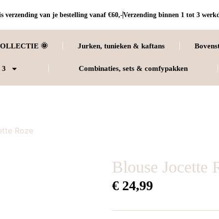
s verzending van je bestelling vanaf €60,-
Verzending binnen 1 tot 3 werk
OLLECTIE 🌞
Jurken, tunieken & kaftans
Bovens
 3
Combinaties, sets & comfypakken
ette Roze
Blouse Jocette 
€
24,99