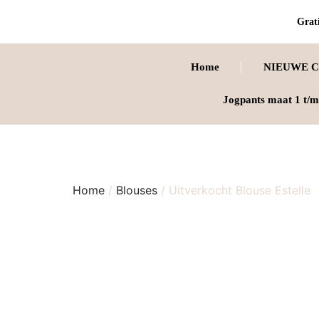
Grati
Home
NIEUWE C
Jogpants maat 1 t/m
Home
/
Blouses
/ Uitverkocht Blouse Estelle