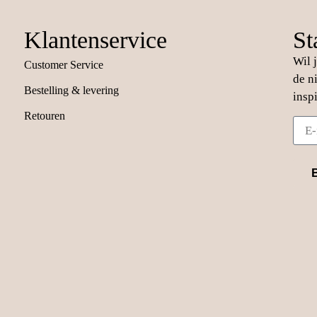
Klantenservice
St
Wil 
Customer Service
de n
Bestelling & levering
insp
Retouren