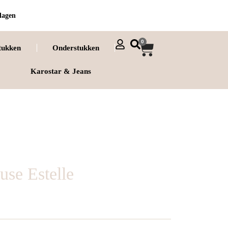
dagen
0
tukken
Onderstukken
Karostar & Jeans
use Estelle