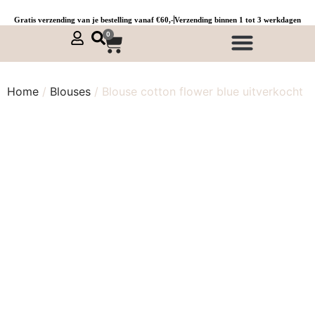
Gratis verzending van je bestelling vanaf €60,-
Verzending binnen 1 tot 3 werkdagen
0
NIEUWE COLLECTIE 🌞
Jurken, tunieken & kaftans
Jogpants maat 1 t/m 3
Combinaties, sets & comfypakken
Home
/
Blouses
/ Blouse cotton flower blue uitverkocht