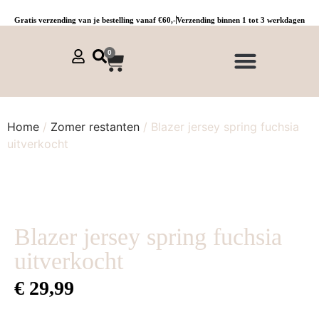
Gratis verzending van je bestelling vanaf €60,-
Verzending binnen 1 tot 3 werkdagen
0
NIEUWE COLLECTIE 🌞
Jurken, tunieken & kaftans
Jogpants maat 1 t/m 3
Combinaties, sets & comfypakken
Home
/
Zomer restanten
/ Blazer jersey spring fuchsia
uitverkocht
Blazer jersey spring fuchsia
uitverkocht
€
29,99