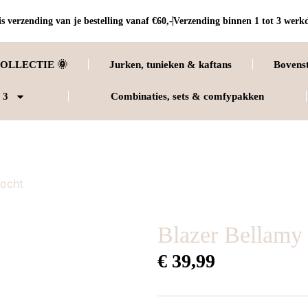
s verzending van je bestelling vanaf €60,-
Verzending binnen 1 tot 3 werk
OLLECTIE 🌞
Jurken, tunieken & kaftans
Bovens
 3
Combinaties, sets & comfypakken
kocht
Blazer Bellamy 
€
39,99