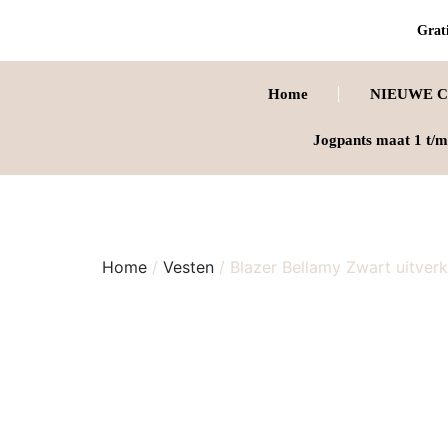
Grati
Home
NIEUWE C
Jogpants maat 1 t/m
Home
/
Vesten
/ Blazer Bellamy Zwart uitver