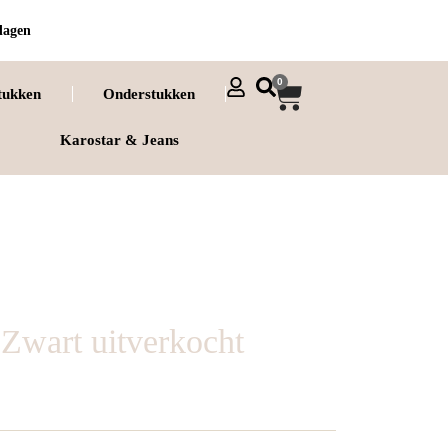
dagen
0
tukken
Onderstukken
Karostar & Jeans
Zwart uitverkocht