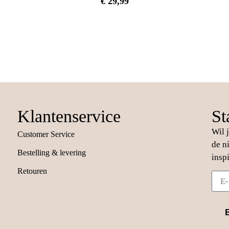
€
29,99
Klantenservice
St
Wil 
Customer Service
de n
Bestelling & levering
insp
Retouren