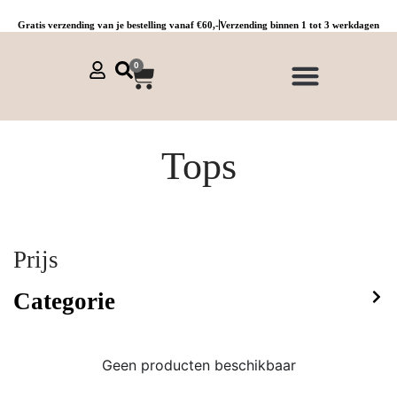
Gratis verzending van je bestelling vanaf €60,-
Verzending binnen 1 tot 3 werkdagen
0
NIEUWE COLLECTIE 🌞
Jurken, tunieken & kaftans
Jogpants maat 1 t/m 3
Combinaties, sets & comfypakken
Tops
Prijs
Categorie
Geen producten beschikbaar