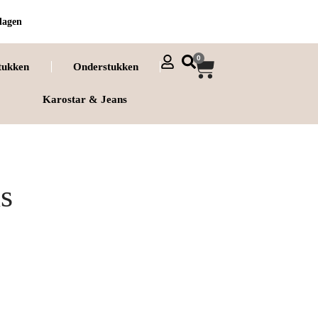
dagen
0
tukken
Onderstukken
Karostar & Jeans
ns