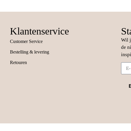
Klantenservice
St
Wil 
Customer Service
de n
Bestelling & levering
insp
Retouren