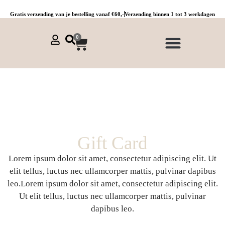
Gratis verzending van je bestelling vanaf €60,-
Verzending binnen 1 tot 3 werkdagen
0
NIEUWE COLLECTIE 🌞
Jurken, tunieken & kaftans
Jogpants maat 1 t/m 3
Combinaties, sets & comfypakken
Gift Card
Lorem ipsum dolor sit amet, consectetur adipiscing elit. Ut
elit tellus, luctus nec ullamcorper mattis, pulvinar dapibus
leo.Lorem ipsum dolor sit amet, consectetur adipiscing elit.
Ut elit tellus, luctus nec ullamcorper mattis, pulvinar
dapibus leo.