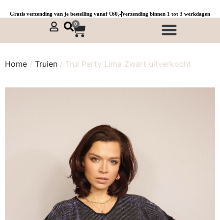
Gratis verzending van je bestelling vanaf €60,-
Verzending binnen 1 tot 3 werkdagen
0
NIEUWE COLLECTIE 🌞
Jurken, tunieken & kaftans
Jogpants maat 1 t/m 3
Combinaties, sets & comfypakken
Home
/
Truien
/ Trui Party Lima Zwart uitverkocht